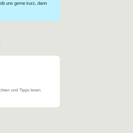
eib uns gerne kurz, dann
n
chten und Tipps lesen.