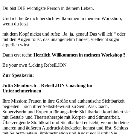
Du bist DIE wichtigste Person in deinem Leben.
Und ich heiße dich herzlich willkommen in meinem Workshop,
wenn du jetzt
mit dem Kopf nickst und rufst: „Ja, ja, genau! Das will ich!“ oder
mit den Augen rollst, das unangenehm findest, vielleicht sogar
ärgerlich wirst:
Dann erst recht:
Herzlich Willkommen in meinem Workshop!!
Be your own f..cking RebelLION
Zur Speakerin:
Jutta Steinbusch – RebelLION Coaching für
Unternehmerinnen
Ihre Mission: Frauen in ihre Größe und authentische Sichtbarkeit
begleiten – sich ihrer SelbstBewusst zu Sein. Als Coach,
Supervisorin und Expertin für angstfreie Sichtbarkeit kombiniert sie
mit Gestalt- und Theatertherapie mit Körper- und Stimmarbeit.
Überzeugende Strahlkraft und Sichtbarkeit entsteht, wenn du deine
inneren und äußeren Ausdrucksblockaden kennst und löst. Schluss
mit Selbstzweifeln, Prokrastination und Angst vor Kritik! Sie