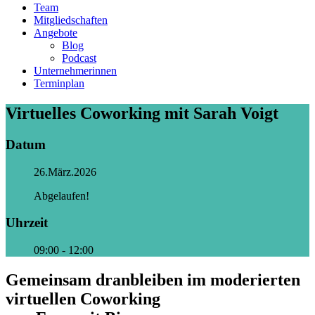
Team
Mitgliedschaften
Angebote
Blog
Podcast
Unternehmerinnen
Terminplan
Virtuelles Coworking mit Sarah Voigt
Datum
26.März.2026
Abgelaufen!
Uhrzeit
09:00 - 12:00
Gemeinsam dranbleiben im moderierten
virtuellen Coworking