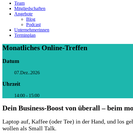
Team
Mitgliedschaften
Angebote
Blog
Podcast
Unternehmerinnen
Terminplan
Monatliches Online-Treffen
Datum
07.Dez..2026
Uhrzeit
14:00 - 15:00
Dein Business-Boost von überall – beim mo
Laptop auf, Kaffee (oder Tee) in der Hand, und los g
wollen als Small Talk.