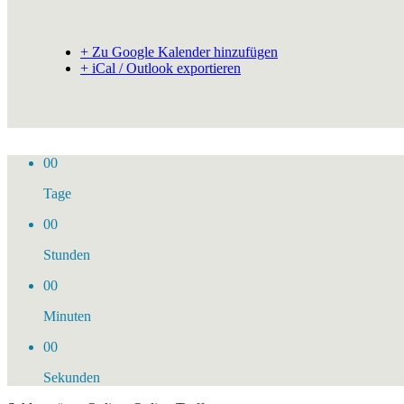
+ Zu Google Kalender hinzufügen
+ iCal / Outlook exportieren
00
Tage
00
Stunden
00
Minuten
00
Sekunden