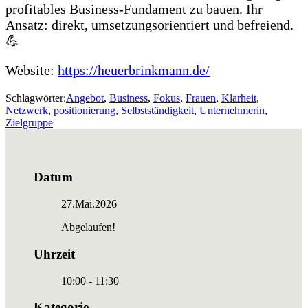
profitables Business-Fundament zu bauen. Ihr
Ansatz: direkt, umsetzungsorientiert und befreiend.
💪
Website:
https://heuerbrinkmann.de/
Schlagwörter:
Angebot
,
Business
,
Fokus
,
Frauen
,
Klarheit
,
Netzwerk
,
positionierung
,
Selbstständigkeit
,
Unternehmerin
,
Zielgruppe
Datum
27.Mai.2026
Abgelaufen!
Uhrzeit
10:00 - 11:30
Kategorie